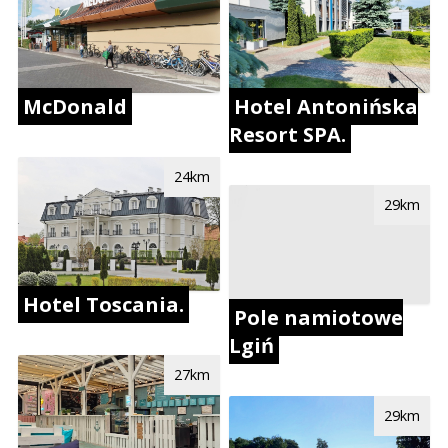
McDonald
Hotel Antonińska
Resort SPA.
24km
29km
Hotel Toscania.
Pole namiotowe
Lgiń
27km
29km