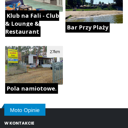
Klub na Fali - Club
& Lounge &
Bar Przy Plaży
Restaurant
27km
Pola namiotowe.
Moto Opinie
W KONTAKCIE