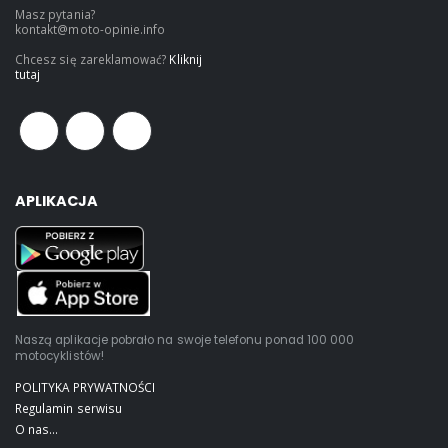
Masz pytania?
kontakt@moto-opinie.info
Chcesz się zareklamować?
Kliknij
tutaj
APLIKACJA
Naszą aplikacje pobrało na swoje telefonu ponad 100 000
motocyklistów!
POLITYKA PRYWATNOŚCI
Regulamin serwisu
O nas...