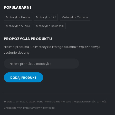
POPULARARNE
Motocykle Honda
Motocykle 125
Motocykle Yamaha
Motocykle Suzuki
Motocykle Kawasaki
PROPOZYCJA PRODUKTU
Nie ma produktu lub motocykla którego szukasz? Wpisz nazwę i
zostanie dodany.
© Moto Opinie 2012-2024. Portal Moto Opinie nie ponosi odpowiedzialności za treść
umieszczanych przez użytkowników opini.