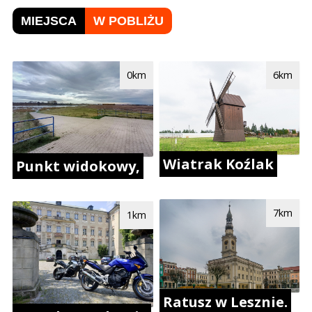
MIEJSCA
W POBLIŻU
0km
6km
Wiatrak Koźlak
Punkt widokowy,
7km
1km
Ratusz w Lesznie.