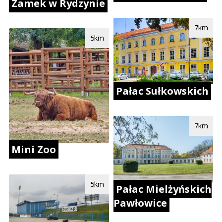
Zamek w Rydzynie
7km
5km
Pałac Sułkowskich
7km
Mini Zoo
5km
Pałac Mielżyńskich
Pawłowice